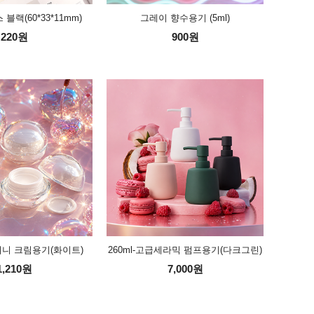
블랙(60*33*11mm)
그레이 향수용기 (5ml)
220원
900원
 미니 크림용기(화이트)
260ml-고급세라믹 펌프용기(다크그린)
1,210원
7,000원