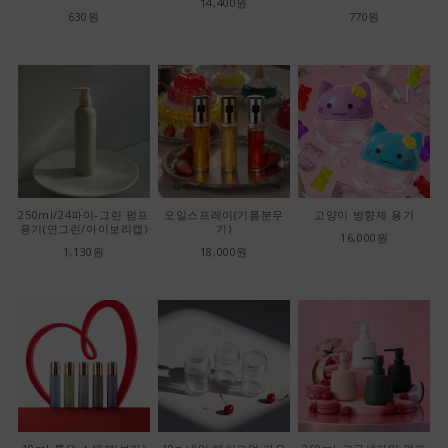
14,400원
630원
770원
250ml/24파이-그린 펌프
오일스프레이(기름분무
고양이 방향제 용기
용기(연그린/아이보리캡)
기)
16,000원
1,130원
18,000원