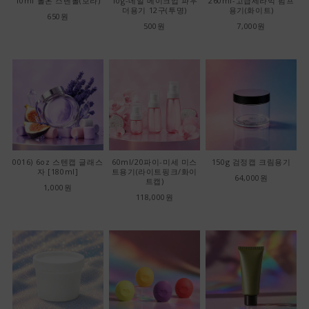
10ml 롤온 스텐볼(보라)
10g-네일 메이크업 파우
260ml-고급세라믹 펌프
더용기 12구(투명)
용기(화이트)
650원
500원
7,000원
0016) 6oz 스텐캡 글래스
60ml/20파이-미세 미스
150g 검정캡 크림용기
자 [180ml]
트용기(라이트핑크/화이
64,000원
트캡)
1,000원
118,000원