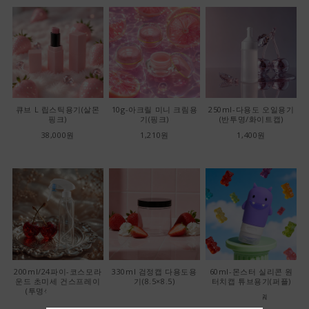
큐브 L 립스틱용기(살몬
10g-아크릴 미니 크림용
250ml-다용도 오일용기
핑크)
기(핑크)
(반투명/화이트캡)
38,000원
1,210원
1,400원
200ml/24파이-코스모라
330ml 검정캡 다용도용
60ml-몬스터 실리콘 원
운드 초미세 건스프레이
기(8.5×8.5)
터치캡 튜브용기(퍼플)
(투명색/화이트캡)
22,000원
22,000원
1,400원