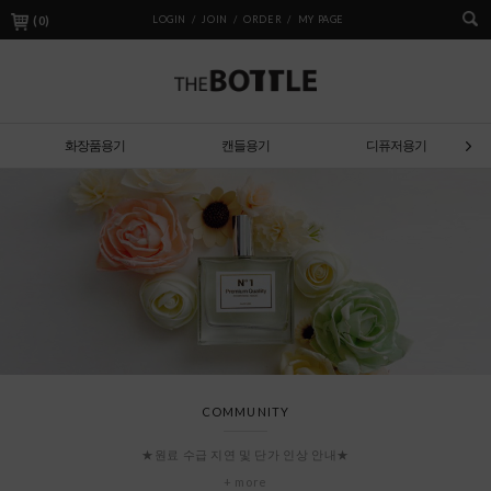
(
0
)
LOGIN /
JOIN /
ORDER /
MY PAGE
화장품용기
캔들용기
디퓨저용기
COMMUNITY
★원료 수급 지연 및 단가 인상 안내★
+ more