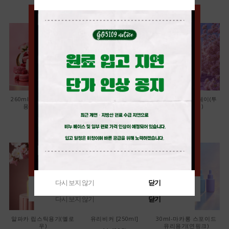
260ml-고급세라믹 펌프
32￠ 검정 뾰족캡
50ml-애플 스프레이(투
용기(다크그린)
명/화이트캡)
13,000원
7,000원
880원
다시 보지 않기
닫기
다시 보지 않기
닫기
다시 보지 않기
닫기
알파카 립스틱용기(옐로
유리비커 [250ml]
30ml-마카롱 스포이드
우)
유리용기(연핑크)