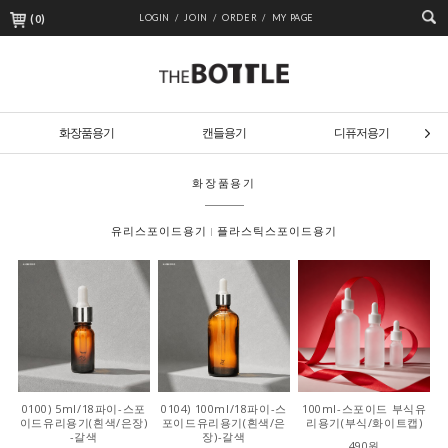
(
0
)
LOGIN /
JOIN /
ORDER /
MY PAGE
화장품용기
캔들용기
디퓨저용기
화장품용기
유리스포이드용기
플라스틱스포이드용기
0100) 5ml/18파이-스포
0104) 100ml/18파이-스
100ml-스포이드 부식유
이드유리용기(흰색/은장)
포이드유리용기(흰색/은
리용기(부식/화이트캡)
-갈색
장)-갈색
490원