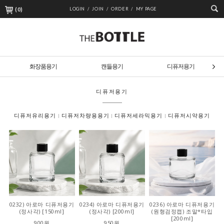
(
0
)
LOGIN /
JOIN /
ORDER /
MY PAGE
화장품용기
캔들용기
디퓨저용기
디퓨저용기
디퓨저유리용기
디퓨저차량용용기
디퓨저세라믹용기
디퓨저시약용기
0232) 아로마 디퓨저용기
0234) 아로마 디퓨저용기
0236) 아로마 디퓨저용기
(정사각) [150ml]
(정사각) [200ml]
(원형검정캡) 조말*타입
[200ml]
900원
950원