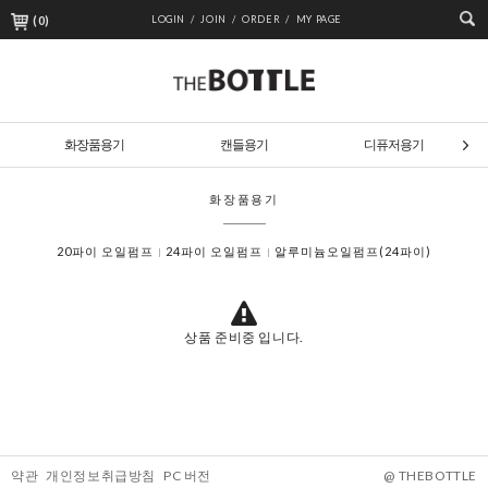
(
0
)
LOGIN /
JOIN /
ORDER /
MY PAGE
화장품용기
캔들용기
디퓨저용기
화장품용기
20파이 오일펌프
24파이 오일펌프
알루미늄오일펌프(24파이)
상품 준비중 입니다.
약관
개인정보취급방침
PC 버전
@ THEBOTTLE