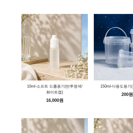
10ml-소프트 드롭용기(반투명색/
150ml-다용도용기
화이트캡)
200원
16,000원