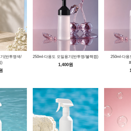
용기(반투명색/
250ml-다용도 오일용기(반투명/블랙캡)
250ml-다
)
1,400원
0원