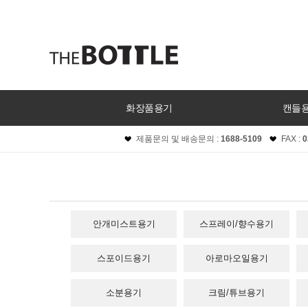
화장품용기
캔들
제품문의 및 배송문의 :
1688-5109
FAX :
0
안개미스트용기
스프레이/향수용기
스포이드용기
아로마오일용기
소분용기
크림/튜브용기