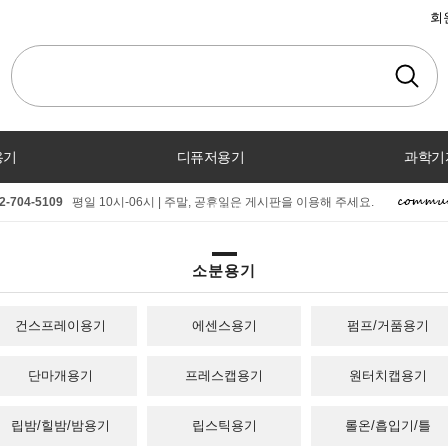
회
용기
디퓨저용기
과학기
2-704-5109
평일 10시-06시 | 주말, 공휴일은 게시판을 이용해 주세요.
커뮤니티
소분용기
건스프레이용기
에센스용기
펌프/거품용기
단마개용기
프레스캡용기
원터치캡용기
립밤/힐밤/밤용기
립스틱용기
롤온/흡입기/틀