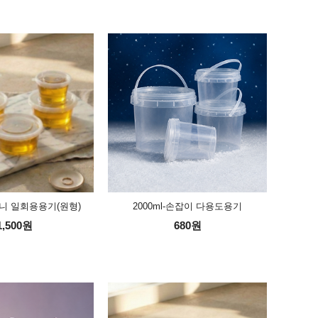
-미니 일회용용기(원형)
2000ml-손잡이 다용도용기
1,500원
680원