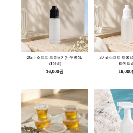
20ml-소프트 드롭용기(반투명색/
20ml-소프트 드롭
검정캡)
화이트캡
16,000원
16,00