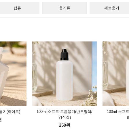
캡류
용기류
세트용기
 용기(화이트)
100ml-소프트 드롭용기(반투명색/
100ml-소
검정캡)
원
250원