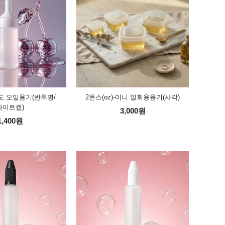
용도 오일용기(반투명/
2온스(oz)-미니 일회용용기(사각)
화이트캡)
3,000원
1,400원