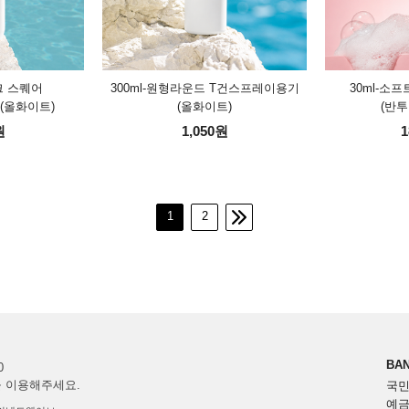
크 스퀘어
300ml-원형라운드 T건스프레이용기
30ml-소
(올화이트)
(올화이트)
(반투
원
1,050원
1
1
2
BAN
0
을 이용해주세요.
국민 
예금