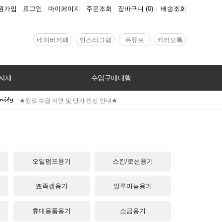
원가입
로그인
마이페이지
주문조회
장바구니
(
0
)
배송조회
네이버카페
인스타그램
유튜브
카카오톡
자재
수입구매대행
★원료 수급 지연 및 단가 인상 안내★
오일펌프용기
스킨/로션용기
뾰족캡용기
알루미늄용기
휴대용품용기
소금용기