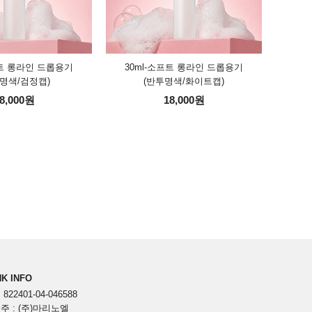
프트 롱라인 드롭용기
30ml-소프트 롱라인 드롭용기
명색/검정캡)
(반투명색/화이트캡)
8,000원
18,000원
K INFO
822401-04-046588
주 : (주)마리노엘