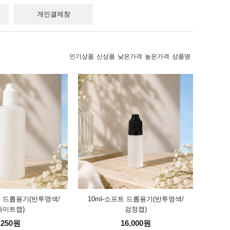
개인결제창
인기상품
신상품
낮은가격
높은가격
상품명
프트 드롭용기(반투명색/
10ml-소프트 드롭용기(반투명색/
화이트캡)
검정캡)
250원
16,000원