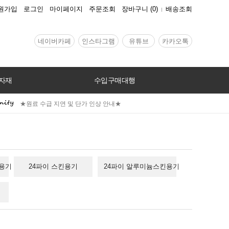
원가입
로그인
마이페이지
주문조회
장바구니
(
0
)
배송조회
네이버카페
인스타그램
유튜브
카카오톡
자재
수입구매대행
★원료 수급 지연 및 단가 인상 안내★
션용기
24파이 스킨용기
24파이 알루미늄스킨용기
기