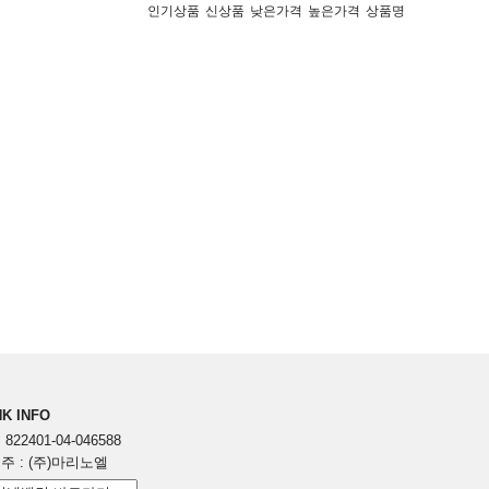
인기상품
신상품
낮은가격
높은가격
상품명
K INFO
822401-04-046588
주 : (주)마리노엘