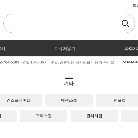
회
용기
디퓨저용기
과학기
2-704-5109
평일 10시-06시 | 주말, 공휴일은 게시판을 이용해 주세요.
커뮤니티
기타
건스프레이캡
에센스캡
펌프캡
캡
프레스캡
원터치캡