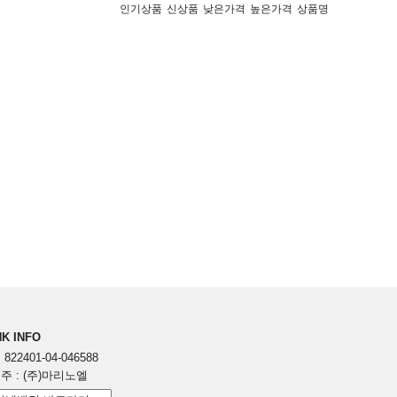
인기상품
신상품
낮은가격
높은가격
상품명
K INFO
822401-04-046588
주 : (주)마리노엘