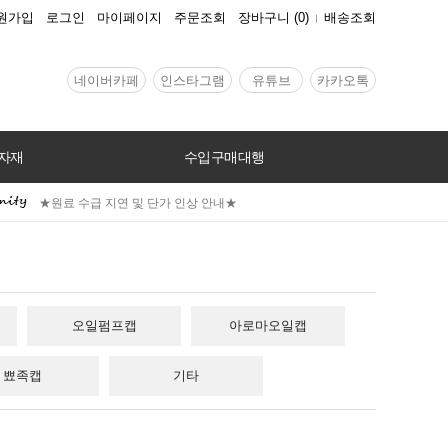
원가입
로그인
마이페이지
주문조회
장바구니
(
0
)
배송조회
네이버카페
인스타그램
유튜브
카카오톡
자재
수입구매대행
★원료 수급 지연 및 단가 인상 안내★
오일펌프캡
아로마오일캡
뾰족캡
기타