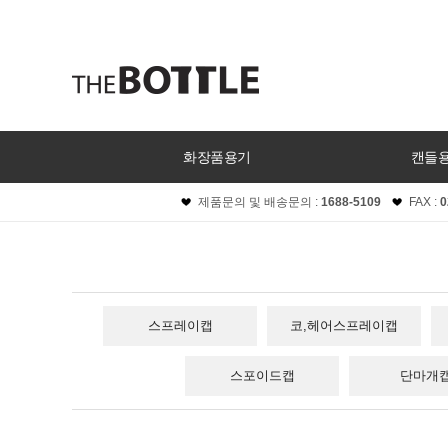
화장품용기
캔들
제품문의 및 배송문의 :
1688-5109
FAX :
0
스프레이캡
코,헤어스프레이캡
스포이드캡
단마개