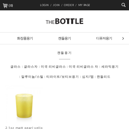
(
0
)
LOGIN /
JOIN /
ORDER /
MY PAGE
화장품용기
캔들용기
디퓨저용기
캔들용기
글라스
글라스자
미국 리비글라스
미국 리비글라스 자
세라믹용기
알루미늄/스틸
티라이트/보티브용기
심지/탭
캔들리드
2.1oz matt pearl yello