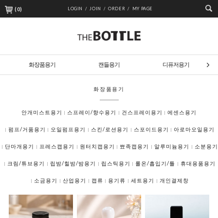
(
0
)
LOGIN /
JOIN /
ORDER /
MY PAGE
화장품용기
캔들용기
디퓨저용기
화장품용기
안개미스트용기
스프레이/향수용기
건스프레이용기
에센스용기
펌프/거품용기
오일펌프용기
스킨/로션용기
스포이드용기
아로마오일용기
단마개용기
프레스캡용기
원터치캡용기
뾰족캡용기
알루미늄용기
소분용기
크림/튜브용기
립밤/힐밤/밤용기
립스틱용기
롤온/흡입기/틀
휴대용품용기
소금용기
산업용기
캡류
용기류
세트용기
개인결제창